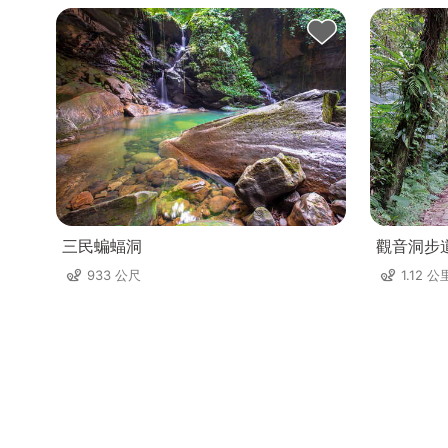
三民蝙蝠洞
觀音洞步
933 公尺
1.12 公