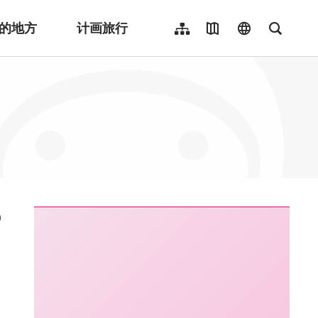
的地方
计画旅行
网站导览
地图导览
language
全文检
繁體中文
English
日本語
한국어
Indonesia
ไทย
Người việt nam
:::