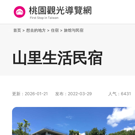
跳
到
主
要
桃园观光导览网
:::
首页
>
想去的地方
>
住宿
>
旅馆与民宿
内
容
区
山里生活民宿
块
更新：2026-01-21
发布：2022-03-29
人气：6431