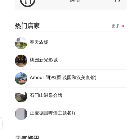
热门店家
更多
春天农场
桃园新光影城
Amour 阿沐(原 茂园和汉美食馆)
石门山温泉会馆
正麦德国啤酒主题餐厅
天气资讯