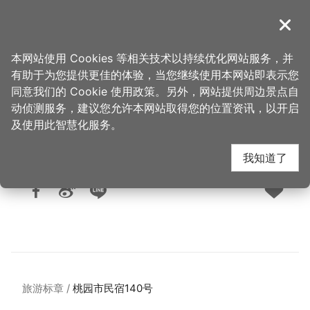
跳
到
導覽
关闭
主
桃园观光导览网
首页
>
想去的地方
>
住宿
>
旅馆与民宿
要
本网站使用 Cookies 等相关技术以持续优化网站服务，并
内
有助于为您提供更佳的体验，当您继续使用本网站即表示您
容
同意我们的 Cookie 使用政策。另外，网站提供周边景点自
罗里海山轻旅
区
动侦测服务，建议您允许本网站取得您的位置资讯，以开启
块
及使用此智慧化服务。
我知道了
人气：2230
更新：2025-09-09
发布：2024-02-07
旅游标章
桃园市民宿140号