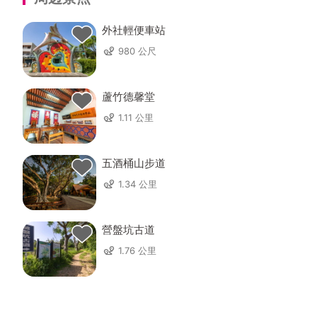
外社輕便車站
980 公尺
蘆竹德馨堂
1.11 公里
五酒桶山步道
1.34 公里
營盤坑古道
1.76 公里