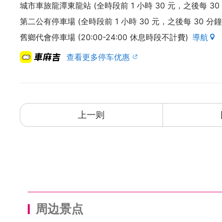
城市車旅龍潭東龍站 (全時段前 1 小時 30 元，之後每 30 
拿出客家乡亲的热情，
第二公有停車場 (全時段前 1 小時 30 元，之後每 30 分鐘 
接待远道而来，真心感受龙潭庙街生活的旅人。
舊鄉代會停車場 (20:00-24:00 休息時段不計費)
導航
3F移地旅居
查看更多停车优惠
#闹钟吵不赢鸡鸣
给喜爱探索、勇於改变，从繁杂生活中出走的人们，
走入我们日常的机会。
上一则
贴心提醒：
退房时间为隔日上午11点前。
晚间9点至早上8点，是街坊邻居以及其余旅客的休息时间
各楼层的物品皆请勿移动或带走，感谢您的配合。
如需预订房间或了解资讯，欢迎随时与我们联系。
周边景点
官方line帐号ID | @021ieoco