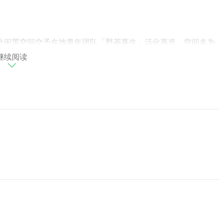
此处闲置空间交予在地青年团队「野菱蔓生」活化再造，空间名为
继续阅读
巷弄一隅，重拾生活的温度与时气的节奏，悄悄长出与土地同行