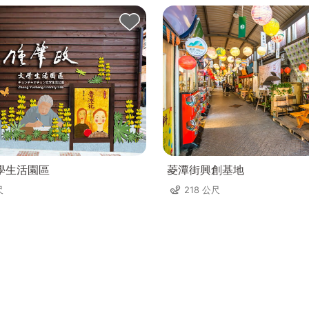
的到来
🪄
學生活園區
菱潭街興創基地
尺
218 公尺