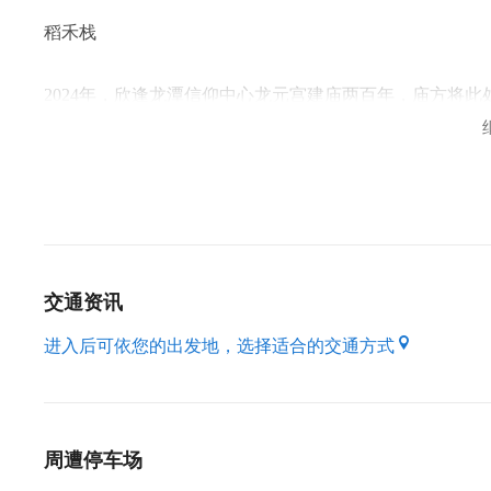
稻禾栈
2024年，欣逢龙潭信仰中心龙元宫建庙两百年，庙方将
「稻禾栈」，呼应龙元宫主祀神农大帝(五谷爷)，期待让
日常风景。
空间环境介绍:
1F实验厨房
#市场口的人间烟火气
交通资讯
我们是「丘咖哩
ᴄʜ
ɪ
ʟʟ
ᴄᴜʀʀʏ
」，
进入后可依您的出发地，选择适合的交通方式
在市场里的一条小巷，没有招牌 没有广告，
慢慢熬着一锅属於我们的味道。
2F青年旅舍
周遭停车场
#民宿老板棒球迷