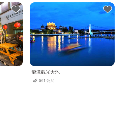
龍潭觀光大池
561 公尺