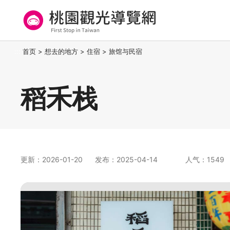
跳
到
主
要
桃园观光导览网
:::
首页
>
想去的地方
>
住宿
>
旅馆与民宿
内
容
区
稻禾栈
块
更新：2026-01-20
发布：2025-04-14
人气：1549