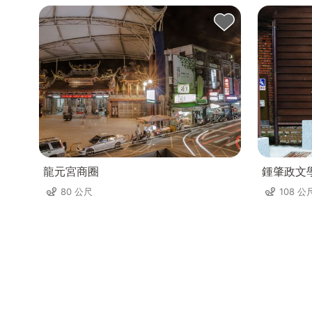
预订专线 | 03-4896222、0911250123
请於来电时说明「稻禾栈订房」。龙潭・稻禾栈，期待您
稻禾栈，期待您的到来
🪄
龍元宮商圈
鍾肇政文
80 公尺
108 公