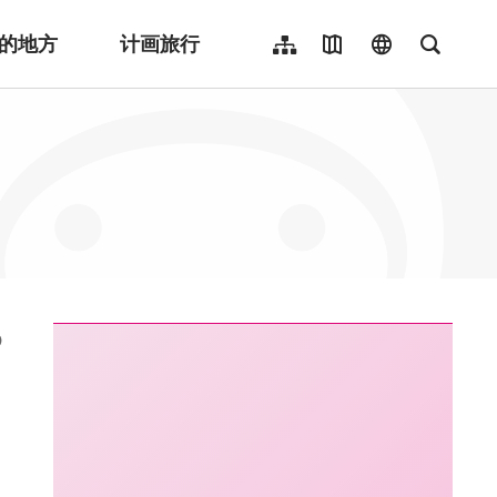
的地方
计画旅行
网站导览
地图导览
language
全文检
繁體中文
English
日本語
한국어
Indonesia
ไทย
Người việt nam
:::