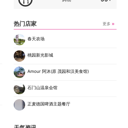
热门店家
更多
的
春天农场
桃园新光影城
Amour 阿沐(原 茂园和汉美食馆)
石门山温泉会馆
正麦德国啤酒主题餐厅
天气资讯