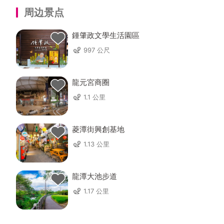
周边景点
鍾肇政文學生活園區
997 公尺
龍元宮商圈
1.1 公里
菱潭街興創基地
1.13 公里
龍潭大池步道
1.17 公里