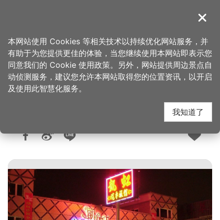
跳
到
導覽
关闭
主
桃园观光导览网
首页
>
想去的地方
>
住宿
>
旅馆与民宿
要
本网站使用 Cookies 等相关技术以持续优化网站服务，并
内
有助于为您提供更佳的体验，当您继续使用本网站即表示您
容
同意我们的 Cookie 使用政策。另外，网站提供周边景点自
凯虹汽车旅舘
区
动侦测服务，建议您允许本网站取得您的位置资讯，以开启
块
及使用此智慧化服务。
我知道了
人气：1.4万
更新：2026-02-11
发布：2008-10-23