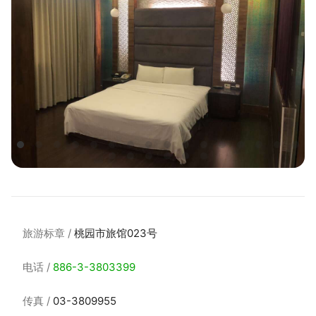
旅游标章
桃园市旅馆023号
电话
886-3-3803399
传真
03-3809955