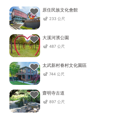
原住民族文化會館
233 公尺
大溪河濱公園
487 公尺
太武新村眷村文化園區
744 公尺
齋明寺古道
897 公尺