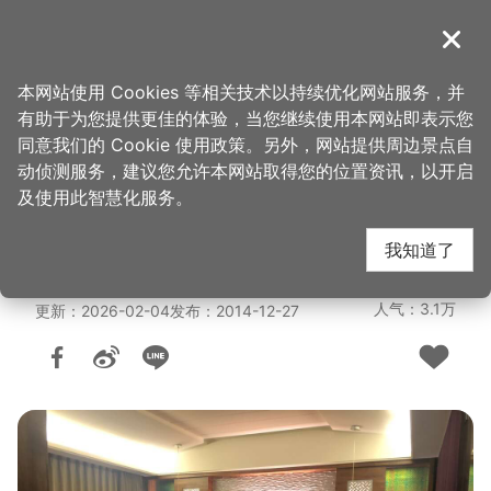
跳
到
導覽
关闭
主
桃园观光导览网
首页
>
想去的地方
>
住宿
>
旅馆与民宿
要
本网站使用 Cookies 等相关技术以持续优化网站服务，并
内
有助于为您提供更佳的体验，当您继续使用本网站即表示您
容
碧云天汽车旅馆（大溪
同意我们的 Cookie 使用政策。另外，网站提供周边景点自
区
动侦测服务，建议您允许本网站取得您的位置资讯，以开启
块
及使用此智慧化服务。
馆）
我知道了
人气：3.1万
更新：2026-02-04
发布：2014-12-27