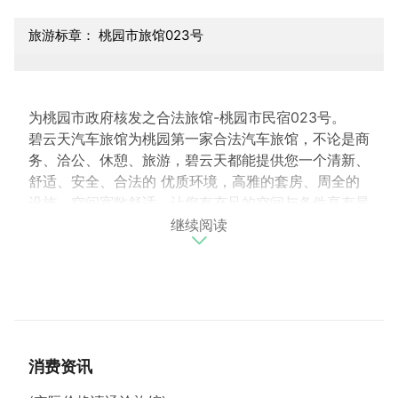
旅游标章： 桃园市旅馆023号
为桃园市政府核发之合法旅馆-桃园市民宿023号。
碧云天汽车旅馆为桃园第一家合法汽车旅馆，不论是商
务、洽公、休憩、旅游，碧云天都能提供您一个清新、
舒适、安全、合法的 优质环境，高雅的套房、周全的
设施，空间宽敞舒适，让您有充足的空间与条件享有最
继续阅读
优闲、舒适的生活。 从一般五星级饭店套房设施、到
豪华双人按摩浴缸、卫浴间电视、按摩椅、三温暖、烤
箱、SPA蒸汽浴、情趣椅，应有尽有，必能符合 每个
人不同的需求。每一间套房均有其独特的装潢，高雅舒
适，设备齐全，让您的旅游休闲达到最充分的享受，享
有比家更温馨的体会。
消费资讯
【房价资讯】
豪华尊爵房 住宿：3380元