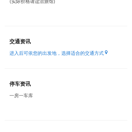
(实际价格请迳洽旅馆)
经典雅致房 住宿：3080元
都会时尚房 住宿：2780元
精致休闲房 住宿：2480元
雅致休闲房 住宿：2380元
※住宿说明: 12:00起入住可至隔天中午12:00；00:00
起入住以12小时计算
交通资讯
进入后可依您的出发地，选择适合的交通方式
住宿订房相关资讯，欢迎来电询问，请与『碧云天汽车
旅馆（大溪馆）』联系，
电话【03-3803399】或是e-
mail【blueskysandy@yahoo.com.tw】。
停车资讯
【贴心小叮咛】
一房一车库
●为避免一氧化碳中毒，车辆停妥後，请您再确认是否
熄火。
●请勿在床上吸菸，以免不慎引起火灾。
●年假期间房价依现场公告为主