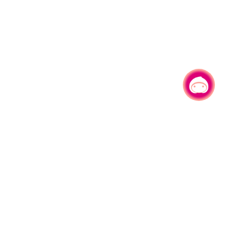
有事问小桃，一起游桃园
|
330206 桃园市桃园区县府路1号
电话：(03)332-2101#6209