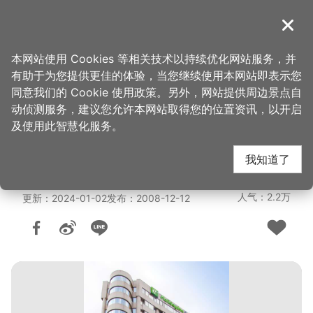
跳
到
導覽
关闭
主
桃园观光导览网
首页
>
想去的地方
>
住宿
>
旅馆与民宿
要
本网站使用 Cookies 等相关技术以持续优化网站服务，并
内
有助于为您提供更佳的体验，当您继续使用本网站即表示您
容
桃园智选假日饭店(3
同意我们的 Cookie 使用政策。另外，网站提供周边景点自
区
动侦测服务，建议您允许本网站取得您的位置资讯，以开启
块
及使用此智慧化服务。
星)
我知道了
人气：2.2万
更新：2024-01-02
发布：2008-12-12