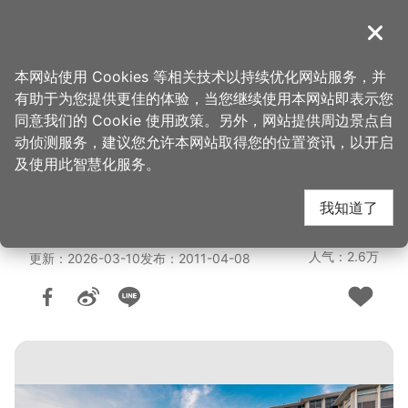
跳
到
導覽
关闭
主
桃园观光导览网
首页
>
想去的地方
>
住宿
>
旅馆与民宿
要
本网站使用 Cookies 等相关技术以持续优化网站服务，并
内
有助于为您提供更佳的体验，当您继续使用本网站即表示您
容
桃园国际机场凯悦酒店
同意我们的 Cookie 使用政策。另外，网站提供周边景点自
区
动侦测服务，建议您允许本网站取得您的位置资讯，以开启
块
及使用此智慧化服务。
(5星)
我知道了
人气：2.6万
更新：2026-03-10
发布：2011-04-08