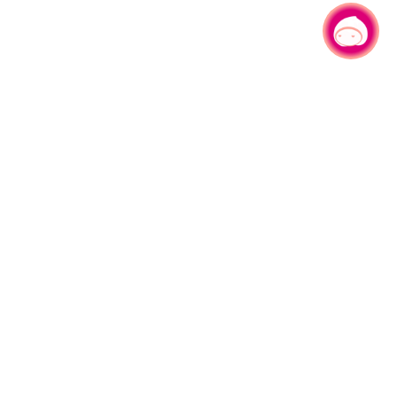
有事问小桃，一起游桃园
|
330206 桃园市桃园区县府路1号
电话：(03)332-2101#6209
服务时间：週一至週五
上午8:00至12:00 下午13:00至17:00
网站导览
资讯安全政策