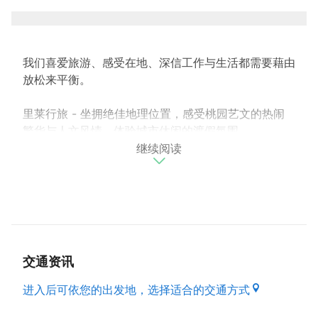
我们喜爱旅游、感受在地、深信工作与生活都需要藉由
放松来平衡。
里莱行旅 - 坐拥绝佳地理位置，感受桃园艺文的热闹
繁华与人文风情，体验城市休闲的渡假氛围
继续阅读
馆内提供 24h自助式洗衣间、高速上网wifi、精致早
餐、免费租借3C充电插座、电视内建YOUTUBE，
NETFLIX等贴心服务。
提供每位莅临的旅客，管家服务般的温柔呵护。
交通资讯
入住时间：平日15:00 假日18:00
退房时间：隔日中午12:00 平日（周日～四）
进入后可依您的出发地，选择适合的交通方式
假日（周五、六）特殊节日、连续假期及其前夕除外