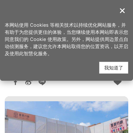
跳
到
導覽
关闭
主
桃园观光导览网
首页
>
想去的地方
>
住宿
>
旅馆与民宿
要
本网站使用 Cookies 等相关技术以持续优化网站服务，并
内
有助于为您提供更佳的体验，当您继续使用本网站即表示您
容
同意我们的 Cookie 使用政策。另外，网站提供周边景点自
里莱行旅
区
动侦测服务，建议您允许本网站取得您的位置资讯，以开启
块
及使用此智慧化服务。
我知道了
人气：1.9万
更新：2024-05-27
发布：2008-10-13