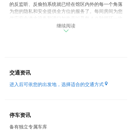
的反监听、反偷拍系统就已经在馆区内外的每一个角落
为您的隐私和安全提供全方位的服务了。每间房间为您
供应安全净水设备和进口加热壶以及每４０秒循环一次
继续阅读
的室外新鲜空气空调设备。除了以上这些必备的基本设
施之外，我们在您一进入馆区就开始以诚挚热情的心
情，随时准备在您下榻的任何时段提供完善、尊贵服
务。
在房间风格方面，本馆拥有洗涤心灵的襌风、浪漫激情
的法国风、线条流畅的现代风、神秘动人的南洋风、以
交通资讯
及狂野激情的拉丁风格。每一种不同风格及型式的房间
都拥有特制超大尺寸双人按摩浴缸及超音波气泡床，进
进入后可依您的出发地，选择适合的交通方式
口顶级双人大床，可欢唱的卡拉ｏｋ双电视设计让您在
任何角落都能满足视觉的享受。迷人的吧台提供各式的
冲泡热饮及小点心，冰箱内亦为您准备了小冷饮，一个
完全为您和您的另一半打造的温柔乡都将足以让您留下
停车资讯
每一次的感动。
备有独立专属车库
当您进入玄关的那一刻开始，我们邀请伙轻松享受这一