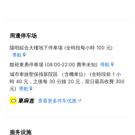
切超值的设备：一座同时具有按摩穴道、冲激水柱和超
音波气泡床的浴缸，浴缸内炫烂的彩幻灯会透过您的觉
放松您每一根紧绷的神经。细心规划的清洁及净身小用
品亦将提供您在沐浴中的各种需要。本馆也特别为懂得
享受生活的您打造北台湾第一座露天私人泳池大套房，
周遭停车场
在星空下，您和您的另一半可以亳无拘束的裸泳，享受
陽明綜合大樓地下停車場 (全時段每小時 100 元)
这美好的两人世界。本馆内设有专属餐厅，提供住宿贵
導航
宾丰富的宵夜及可口的营养早餐，为您的体力加油。
馥裕東勇停車場 (08:00-22:00 費率未知)
導航
(资料来源: 店家官网)
城市車旅聖保祿新院區 （含機車位） (全時段前 1 小
時 40 元，之後每 30 分鐘 20 元，當日最高收費 300
元)
導航
查看更多停车优惠
服务设施