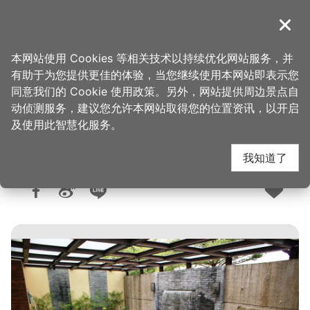
跳
到
導覽
关闭
主
桃园观光导览网
首页
>
想去的地方
>
住宿
>
旅馆与民宿
要
本网站使用 Cookies 等相关技术以持续优化网站服务，并
内
有助于为您提供更佳的体验，当您继续使用本网站即表示您
容
同意我们的 Cookie 使用政策。另外，网站提供周边景点自
臻爱风情Motel(3星)
区
动侦测服务，建议您允许本网站取得您的位置资讯，以开启
块
及使用此智慧化服务。
我知道了
人气：9465
更新：2025-03-18
发布：2008-10-13