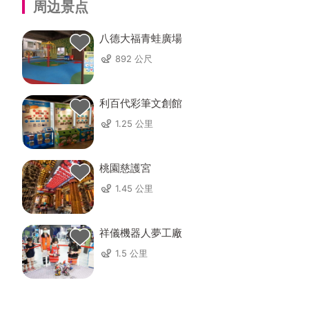
周边景点
八德大福青蛙廣場
892 公尺
利百代彩筆文創館
1.25 公里
桃園慈護宮
1.45 公里
祥儀機器人夢工廠
1.5 公里