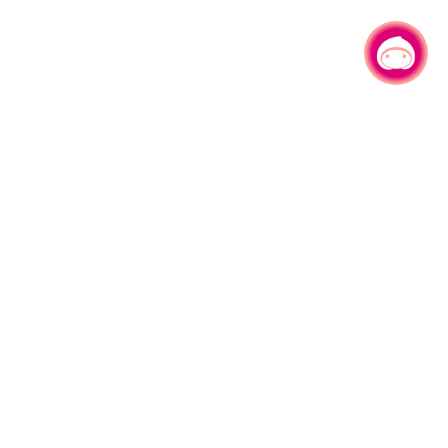
有事问小桃，一起游桃园
|
园区县府路1号
网站导览
1#6209
资讯安全政策
週五
隐私权政策
午13:00至17:00
参访人次
4,529,244