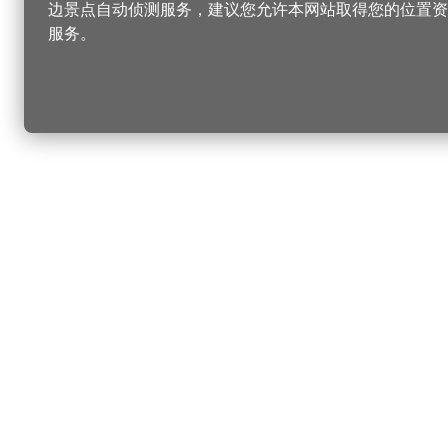
边景点自动侦测服务，建议您允许本网站取得您的位置资
服务。
更改您的语言
您可以
乐
选择语言
▼
桃
乐