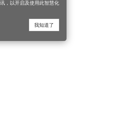
讯，以开启及使用此智慧化
我知道了
在这里找到我们
330206 桃园市桃
电话：(03)332-210
游桃园
Instagram
服务时间：週一至
园风景区管理处
YouTube
上午8:00至12:00 下
游桃园
市政信箱