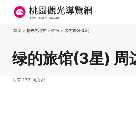
跳
到
主
要
桃园观光导览网
:::
首页
>
想去的地方
>
住宿
>
绿的旅馆(3星)
内
容
区
绿的旅馆(3星) 
块
共有 132 间店家