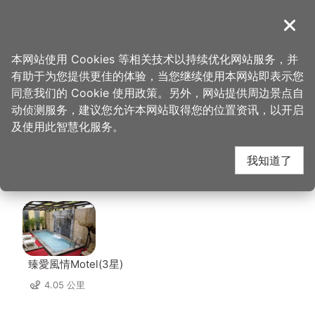
跳
到
導覽
关闭
主
桃园观光导览网
首页
>
想去的地方
>
住宿
>
绿的旅馆(3星)
要
本网站使用 Cookies 等相关技术以持续优化网站服务，并
内
有助于为您提供更佳的体验，当您继续使用本网站即表示您
容
绿的旅馆(3星) 周边住
同意我们的 Cookie 使用政策。另外，网站提供周边景点自
区
动侦测服务，建议您允许本网站取得您的位置资讯，以开启
块
及使用此智慧化服务。
宿
我知道了
共有 132 间店家
臻愛風情Motel(3星)
4.05 公里