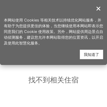
跳
到
導覽
关闭
主
桃园观光导览网
首页
>
想去的地方
>
住宿
>
哈密瓜汽车旅馆─中坜馆
要
本网站使用 Cookies 等相关技术以持续优化网站服务，并
内
有助于为您提供更佳的体验，当您继续使用本网站即表示您
容
哈密瓜汽车旅馆─中坜
同意我们的 Cookie 使用政策。另外，网站提供周边景点自
区
动侦测服务，建议您允许本网站取得您的位置资讯，以开启
块
及使用此智慧化服务。
馆 周边住宿
我知道了
共有 80 间店家
找不到相关住宿