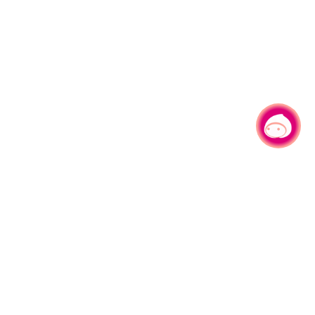
有事问小桃，一起游桃园
330206 桃园市桃园区县府路1号
电话：(03)332-2101#6209