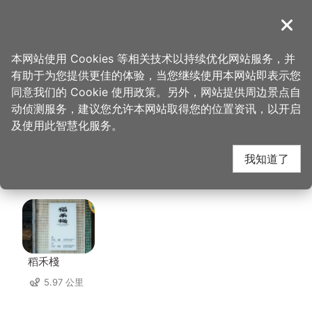
跳
到
導覽
关闭
主
桃园观光导览网
首页
>
想去的地方
>
住宿
>
丽多森林度假酒店
要
本网站使用 Cookies 等相关技术以持续优化网站服务，并
内
有助于为您提供更佳的体验，当您继续使用本网站即表示您
容
丽多森林度假酒店 周边
同意我们的 Cookie 使用政策。另外，网站提供周边景点自
区
动侦测服务，建议您允许本网站取得您的位置资讯，以开启
块
及使用此智慧化服务。
住宿
我知道了
共有 50 间店家
稻禾棧
5.97 公里