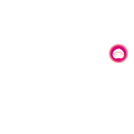
有事问小桃，一起游桃园
|
330206 桃园市桃园区县府路1号
电话：(03)332-2101#6209