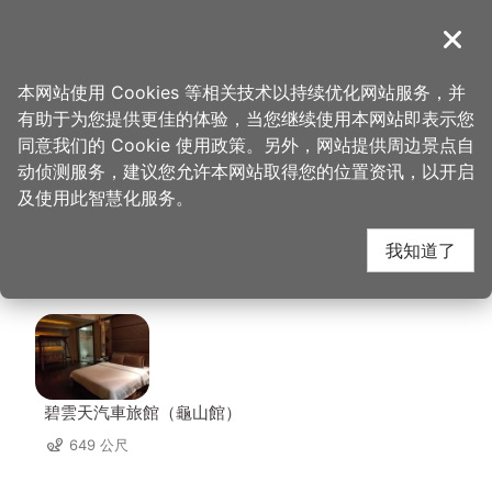
跳
到
導覽
关闭
主
桃园观光导览网
首页
>
想去的地方
>
住宿
>
天鹅湖汽车旅馆(2星)
要
本网站使用 Cookies 等相关技术以持续优化网站服务，并
内
有助于为您提供更佳的体验，当您继续使用本网站即表示您
容
天鹅湖汽车旅馆(2星)
同意我们的 Cookie 使用政策。另外，网站提供周边景点自
区
动侦测服务，建议您允许本网站取得您的位置资讯，以开启
块
及使用此智慧化服务。
周边住宿
我知道了
共有 49 间店家
碧雲天汽車旅館（龜山館）
649 公尺