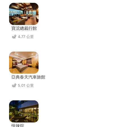
寶浤總裁行館
4.77 公里
亞典春天汽車旅館
5.01 公里
悅徠舘