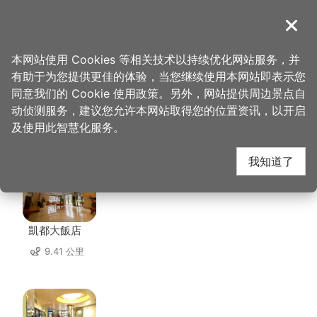
跳
到
導覽
关闭
主
桃园观光导览网
首页
>
想去的地方
>
住宿
>
温情宾馆
要
本网站使用 Cookies 等相关技术以持续优化网站服务，并
内
有助于为您提供更佳的体验，当您继续使用本网站即表示您
容
同意我们的 Cookie 使用政策。另外，网站提供周边景点自
温情宾馆 周边住宿
区
动侦测服务，建议您允许本网站取得您的位置资讯，以开启
块
及使用此智慧化服务。
共有 120 间店家
我知道了
凱都大飯店
9.41 公里