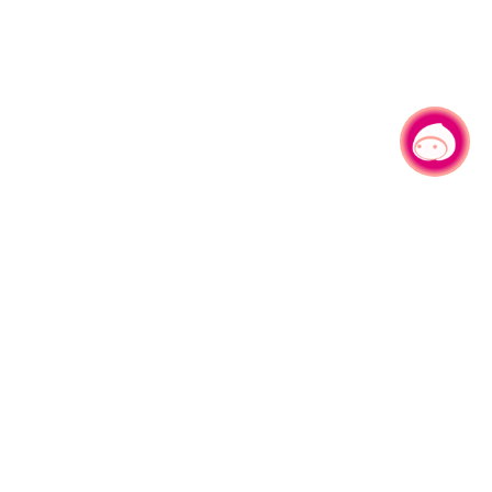
有事问小桃，一起游桃园
330206 桃园市桃园区县府路1号
电话：(03)332-2101#6209
服务时间：週一至週五
上午8:00至12:00 下午13:00至17:00