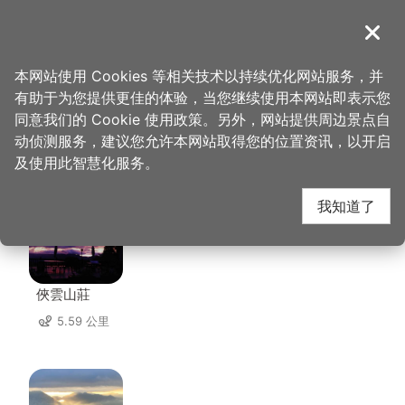
跳
到
導覽
关闭
主
桃园观光导览网
首页
>
想去的地方
>
住宿
>
福缘山庄
要
本网站使用 Cookies 等相关技术以持续优化网站服务，并
内
有助于为您提供更佳的体验，当您继续使用本网站即表示您
容
同意我们的 Cookie 使用政策。另外，网站提供周边景点自
福缘山庄 周边住宿
区
动侦测服务，建议您允许本网站取得您的位置资讯，以开启
块
及使用此智慧化服务。
共有 44 间店家
我知道了
俠雲山莊
5.59 公里