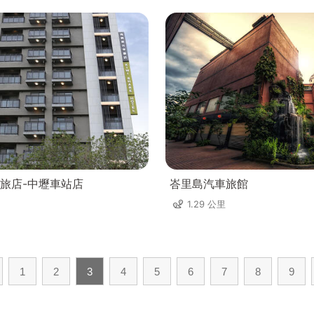
旅店-中壢車站店
峇里島汽車旅館
1.29 公里
1
2
3
4
5
6
7
8
9