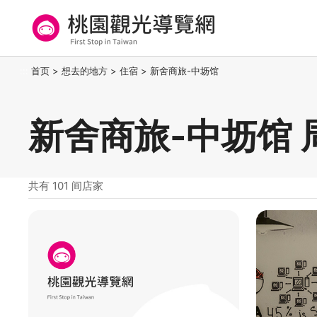
跳
到
主
要
桃园观光导览网
:::
首页
>
想去的地方
>
住宿
>
新舍商旅-中坜馆
内
容
区
新舍商旅-中坜馆 
块
共有 101 间店家