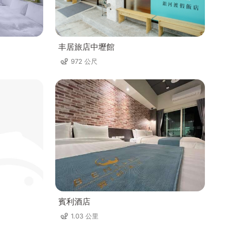
丰居旅店中壢館
972 公尺
賓利酒店
1.03 公里