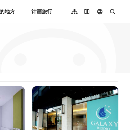
的地方
计画旅行
网站导览
地图导览
language
全文检
繁體中文
English
日本語
한국어
Indonesia
ไทย
Người việt nam