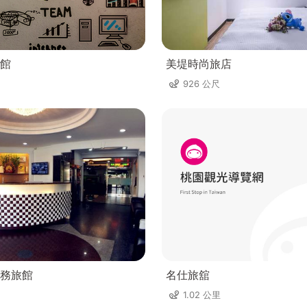
館
美堤時尚旅店
926 公尺
務旅館
名仕旅舘
1.02 公里