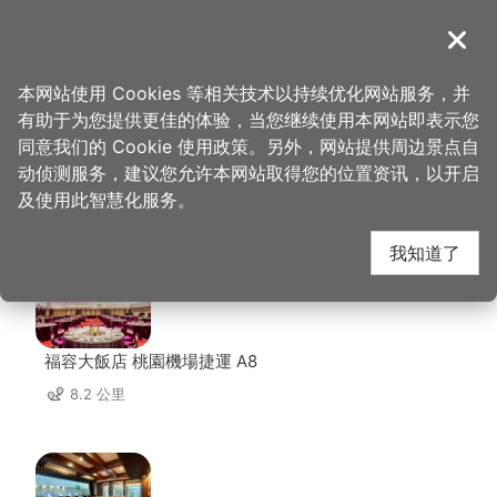
跳
到
導覽
关闭
主
桃园观光导览网
首页
>
想去的地方
>
住宿
>
怡和饭店
要
本网站使用 Cookies 等相关技术以持续优化网站服务，并
内
有助于为您提供更佳的体验，当您继续使用本网站即表示您
容
同意我们的 Cookie 使用政策。另外，网站提供周边景点自
怡和饭店 周边住宿
区
动侦测服务，建议您允许本网站取得您的位置资讯，以开启
块
及使用此智慧化服务。
共有 87 间店家
我知道了
福容大飯店 桃園機場捷運 A8
8.2 公里