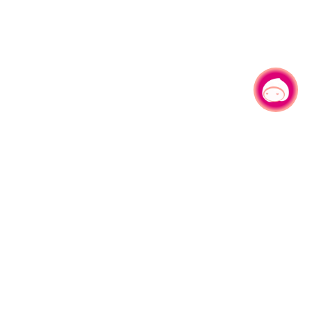
有事问小桃，一起游桃园
|
330206 桃园市桃园区县府路1号
电话：(03)332-2101#6209
服务时间：週一至週五
上午8:00至12:00 下午13:00至17:00