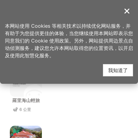
跳
到
導覽
关闭
主
桃园观光导览网
首页
>
想去的地方
>
住宿
>
六星旅馆
要
本网站使用 Cookies 等相关技术以持续优化网站服务，并
内
有助于为您提供更佳的体验，当您继续使用本网站即表示您
容
同意我们的 Cookie 使用政策。另外，网站提供周边景点自
六星旅馆 周边住宿
区
动侦测服务，建议您允许本网站取得您的位置资讯，以开启
块
及使用此智慧化服务。
共有 91 间店家
我知道了
羅里海山輕旅
6 公里