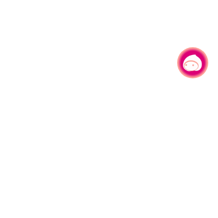
有事问小桃，一起游桃园
|
330206 桃园市桃园区县府路1号
电话：(03)332-2101#6209
服务时间：週一至週五
上午8:00至12:00 下午13:00至17:00