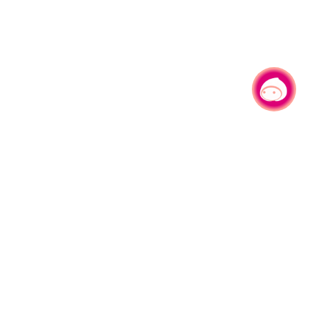
有事问小桃，一起游桃园
330206 桃园市桃园区县府路1号
电话：(03)332-2101#6209
服务时间：週一至週五
上午8:00至12:00 下午13:00至17:00