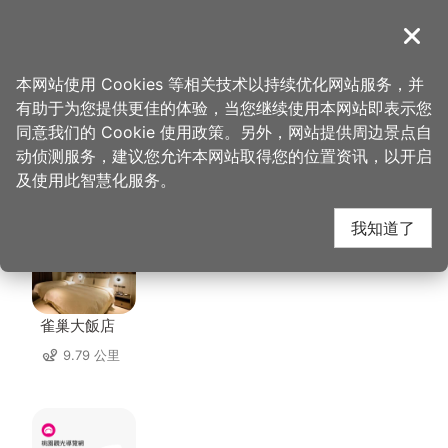
跳
到
導覽
关闭
主
桃园观光导览网
首页
>
想去的地方
>
住宿
>
住福旅店
要
本网站使用 Cookies 等相关技术以持续优化网站服务，并
内
有助于为您提供更佳的体验，当您继续使用本网站即表示您
容
同意我们的 Cookie 使用政策。另外，网站提供周边景点自
住福旅店 周边住宿
区
动侦测服务，建议您允许本网站取得您的位置资讯，以开启
块
及使用此智慧化服务。
共有 109 间店家
我知道了
雀巢大飯店
9.79 公里