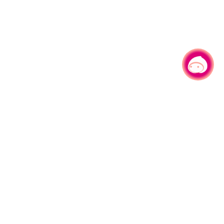
有事问小桃，一起游桃园
330206 桃园市桃园区县府路1号
电话：(03)332-2101#6209
服务时间：週一至週五
上午8:00至12:00 下午13:00至17:00