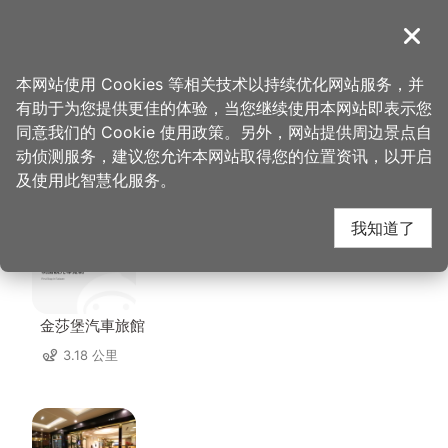
跳
到
導覽
关闭
主
桃园观光导览网
首页
>
想去的地方
>
住宿
>
太客旅店
要
本网站使用 Cookies 等相关技术以持续优化网站服务，并
内
有助于为您提供更佳的体验，当您继续使用本网站即表示您
容
同意我们的 Cookie 使用政策。另外，网站提供周边景点自
太客旅店 周边住宿
区
动侦测服务，建议您允许本网站取得您的位置资讯，以开启
块
及使用此智慧化服务。
共有 129 间店家
我知道了
金莎堡汽車旅館
3.18 公里