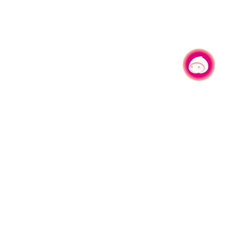
有事问小桃，一起游桃园
|
330206 桃园市桃园区县府路1号
电话：(03)332-2101#6209
服务时间：週一至週五
上午8:00至12:00 下午13:00至17:00