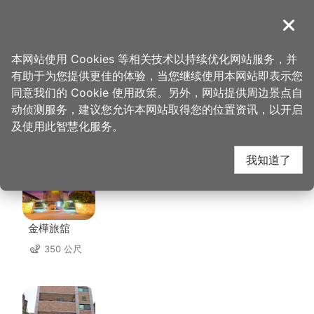
跳
到
導覽
关闭
主
桃园观光导览网
首页
>
想去的地方
>
住宿
>
丽庄汽车旅馆
要
本网站使用 Cookies 等相关技术以持续优化网站服务，并
内
有助于为您提供更佳的体验，当您继续使用本网站即表示您
容
同意我们的 Cookie 使用政策。另外，网站提供周边景点自
丽庄汽车旅馆 周边住宿
区
动侦测服务，建议您允许本网站取得您的位置资讯，以开启
块
及使用此智慧化服务。
共有 129 间店家
我知道了
金樺旅舘
350 公尺