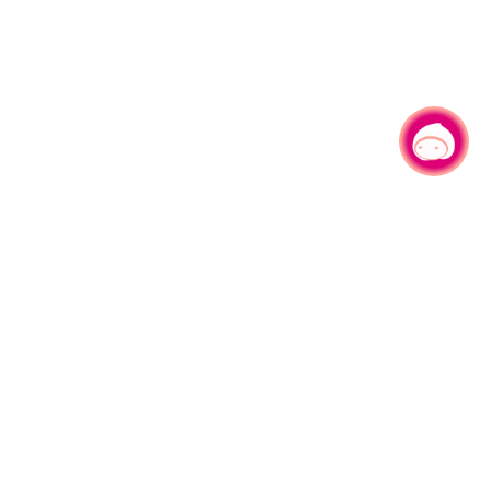
有事问小桃，一起游桃园
|
330206 桃园市桃园区县府路1号
电话：(03)332-2101#6209
服务时间：週一至週五
上午8:00至12:00 下午13:00至17:00