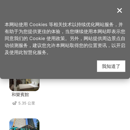
跳
到
導覽
关闭
主
桃园观光导览网
首页
>
想去的地方
>
住宿
>
和平92民宿
要
本网站使用 Cookies 等相关技术以持续优化网站服务，并
内
有助于为您提供更佳的体验，当您继续使用本网站即表示您
容
同意我们的 Cookie 使用政策。另外，网站提供周边景点自
和平92民宿 周边住宿
区
动侦测服务，建议您允许本网站取得您的位置资讯，以开启
块
及使用此智慧化服务。
共有 85 间店家
我知道了
和樂賓館
5.35 公里