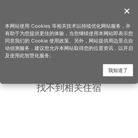
跳
到
導覽
关闭
主
桃园观光导览网
首页
>
想去的地方
>
住宿
>
嘉仕特饭店
要
本网站使用 Cookies 等相关技术以持续优化网站服务，并
内
有助于为您提供更佳的体验，当您继续使用本网站即表示您
容
同意我们的 Cookie 使用政策。另外，网站提供周边景点自
嘉仕特饭店 周边住宿
区
动侦测服务，建议您允许本网站取得您的位置资讯，以开启
块
及使用此智慧化服务。
共有 131 间店家
我知道了
找不到相关住宿