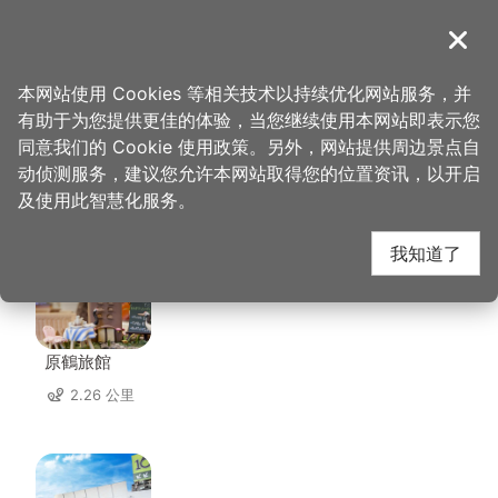
跳
到
導覽
关闭
主
桃园观光导览网
首页
>
想去的地方
>
住宿
>
嘉仕特饭店
要
本网站使用 Cookies 等相关技术以持续优化网站服务，并
内
有助于为您提供更佳的体验，当您继续使用本网站即表示您
容
同意我们的 Cookie 使用政策。另外，网站提供周边景点自
嘉仕特饭店 周边住宿
区
动侦测服务，建议您允许本网站取得您的位置资讯，以开启
块
及使用此智慧化服务。
共有 131 间店家
我知道了
原鶴旅館
2.26 公里