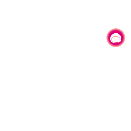
有事问小桃，一起游桃园
330206 桃园市桃园区县府路1号
电话：(03)332-2101#6209
服务时间：週一至週五
上午8:00至12:00 下午13:00至17:00