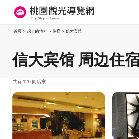
跳
到
主
要
桃园观光导览网
:::
首页
>
想去的地方
>
住宿
>
信大宾馆
内
容
区
信大宾馆 周边住
块
共有 120 间店家