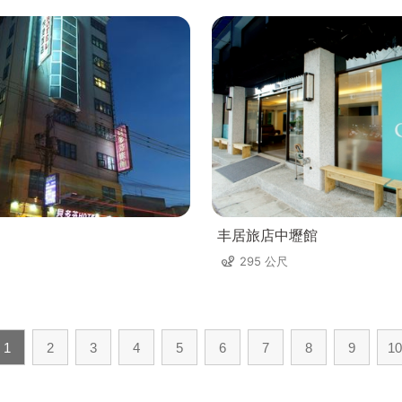
丰居旅店中壢館
295 公尺
1
2
3
4
5
6
7
8
9
10