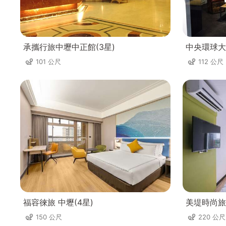
承攜行旅中壢中正館(3星)
中央環球大
101 公尺
112 公尺
福容徠旅 中壢(4星)
美堤時尚旅
150 公尺
220 公尺