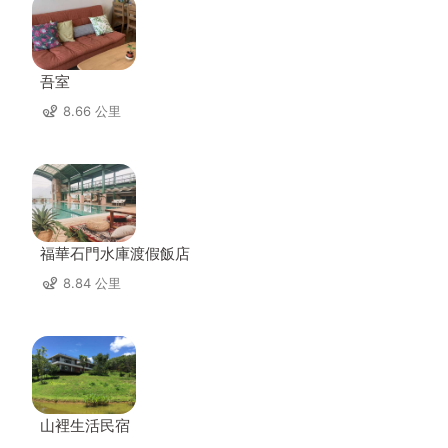
吾室
8.66 公里
福華石門水庫渡假飯店
8.84 公里
山裡生活民宿