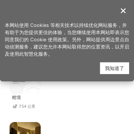
跳
到
導覽
关闭
主
桃园观光导览网
首页
>
想去的地方
>
住宿
>
巷里闲
要
本网站使用 Cookies 等相关技术以持续优化网站服务，并
内
有助于为您提供更佳的体验，当您继续使用本网站即表示您
容
同意我们的 Cookie 使用政策。另外，网站提供周边景点自
巷里闲 周边住宿
区
动侦测服务，建议您允许本网站取得您的位置资讯，以开启
块
及使用此智慧化服务。
共有 85 间店家
我知道了
柑境
7.54 公里