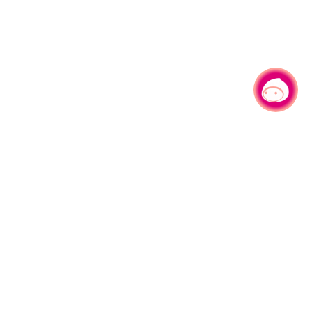
有事问小桃，一起游桃园
330206 桃园市桃园区县府路1号
电话：(03)332-2101#6209
服务时间：週一至週五
上午8:00至12:00 下午13:00至17:00