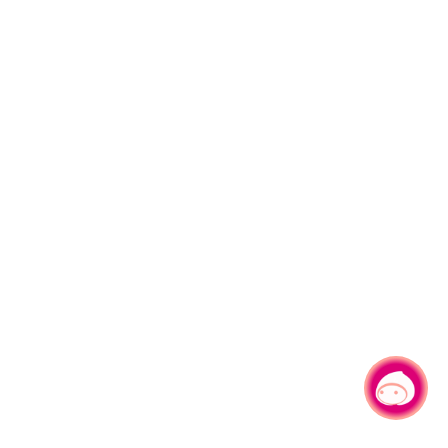
有事问小桃，一起游桃园
|