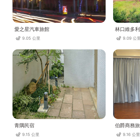
愛之星汽車旅館
林口維多利
9.05 公里
9.09 公
青隅民宿
伯爵商務旅
9.15 公里
9.16 公里