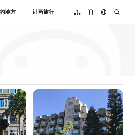
的地方
计画旅行
网站导览
地图导览
language
全文检
繁體中文
English
日本語
한국어
Indonesia
ไทย
Người việt nam