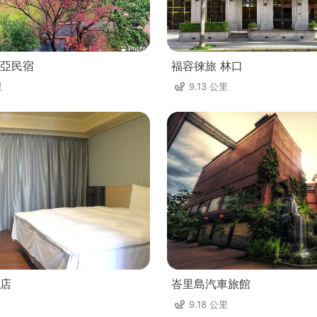
亞民宿
福容徠旅 林口
里
9.13 公里
店
峇里島汽車旅館
9.18 公里