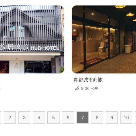
貴都城市商旅
里
9.36 公里
2
3
4
5
6
7
8
9
10