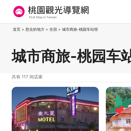
跳
到
主
要
桃园观光导览网
:::
首页
>
想去的地方
>
住宿
>
城市商旅-桃园车站馆
内
容
区
城市商旅-桃园车
块
共有 117 间店家