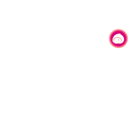
有事问小桃，一起游桃园
330206 桃园市桃园区县府路1号
电话：(03)332-2101#6209
服务时间：週一至週五
上午8:00至12:00 下午13:00至17:00