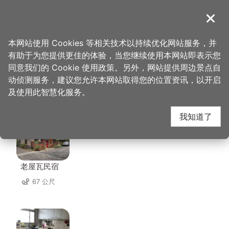
跳
到
導覽
关闭
主
桃园观光导览网
首页
>
想去的地方
>
住宿
>
漫枫宿民宿
要
本网站使用 Cookies 等相关技术以持续优化网站服务，并
内
有助于为您提供更佳的体验，当您继续使用本网站即表示您
容
同意我们的 Cookie 使用政策。另外，网站提供周边景点自
漫枫宿民宿 周边住宿
区
动侦测服务，建议您允许本网站取得您的位置资讯，以开启
块
及使用此智慧化服务。
共有 58 间店家
我知道了
老屋瓦民宿
67 公尺