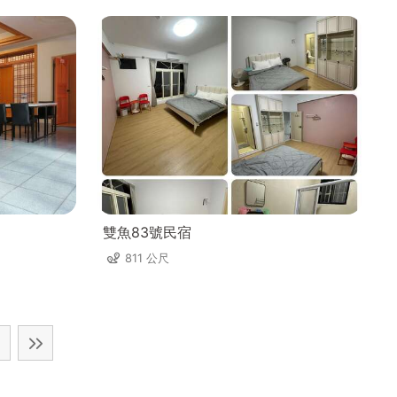
雙魚83號民宿
811 公尺