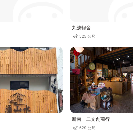
九號輕舍
525 公尺
新南一二文創商行
629 公尺