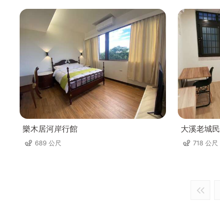
樂木居河岸行館
大溪老城民
689 公尺
718 公尺