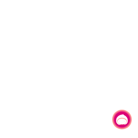
有事问小桃，一起游桃园
|