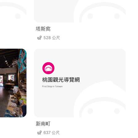
塔斯窩
528 公尺
新南町
637 公尺