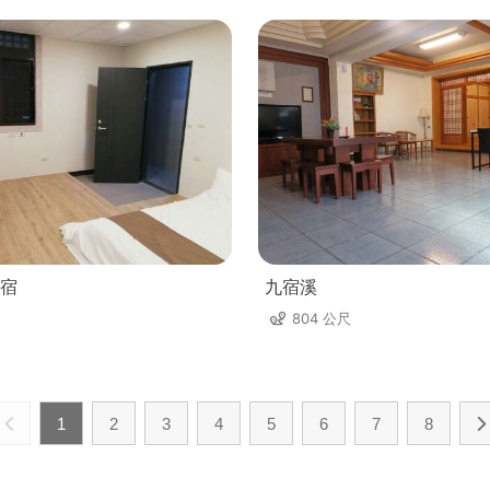
宿
九宿溪
804 公尺
1
2
3
4
5
6
7
8