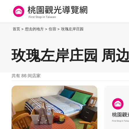
跳
到
主
要
桃园观光导览网
:::
首页
>
想去的地方
>
住宿
>
玫瑰左岸庄园
内
容
区
玫瑰左岸庄园 周
块
共有 86 间店家