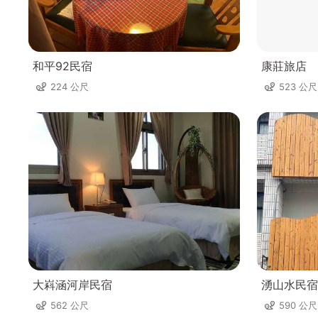
和平92民宿
康莊旅店
224 公尺
523 公尺
大嵙涵河岸民宿
湧山水民宿
562 公尺
590 公尺