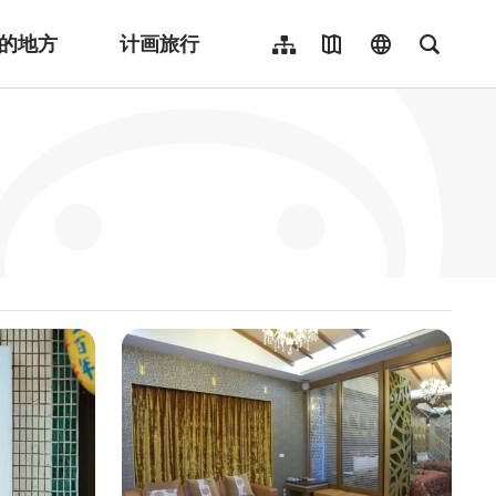
的地方
计画旅行
网站导览
地图导览
language
全文检
繁體中文
English
日本語
한국어
Indonesia
ไทย
Người việt nam