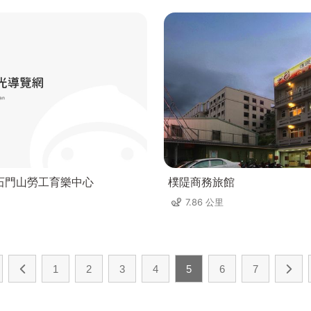
石門山勞工育樂中心
樸隄商務旅館
7.86 公里
1
2
3
4
5
6
7