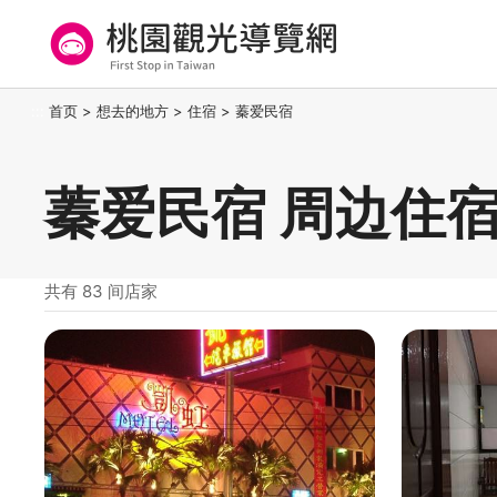
跳
到
主
要
桃园观光导览网
:::
首页
>
想去的地方
>
住宿
>
蓁爱民宿
内
容
区
蓁爱民宿 周边住
块
共有 83 间店家