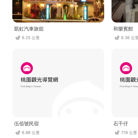
凱虹汽車旅舘
和樂賓館
6.25 公里
6.36 公
伍佰號民宿
石千仔
6.96 公里
7.19 公里