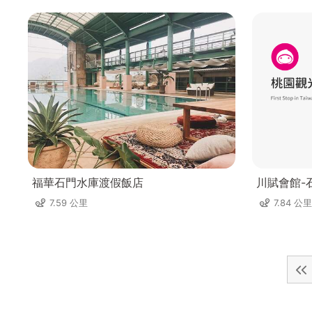
福華石門水庫渡假飯店
川賦會館-
7.59 公里
7.84 公里