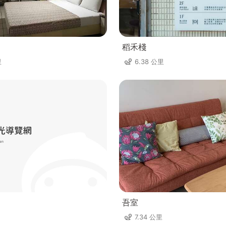
稻禾棧
里
6.38 公里
吾室
7.34 公里