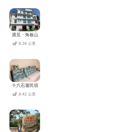
遇見・角板山
9.26 公里
十六石遛民宿
9.42 公里