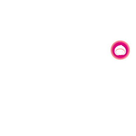
有事问小桃，一起游桃园
330206 桃园市桃园区县府路1号
电话：(03)332-2101#6209