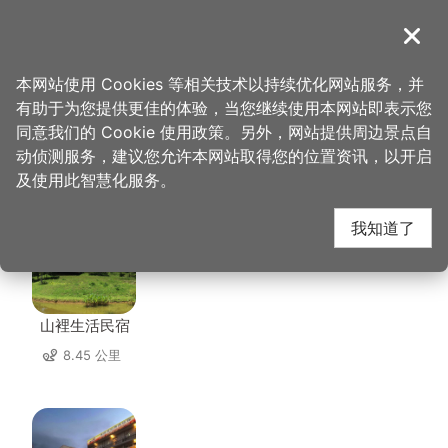
跳
到
導覽
关闭
主
桃园观光导览网
首页
>
想去的地方
>
住宿
>
城南绿境
要
本网站使用 Cookies 等相关技术以持续优化网站服务，并
内
有助于为您提供更佳的体验，当您继续使用本网站即表示您
容
同意我们的 Cookie 使用政策。另外，网站提供周边景点自
城南绿境 周边住宿
区
动侦测服务，建议您允许本网站取得您的位置资讯，以开启
块
及使用此智慧化服务。
共有 67 间店家
我知道了
山裡生活民宿
8.45 公里