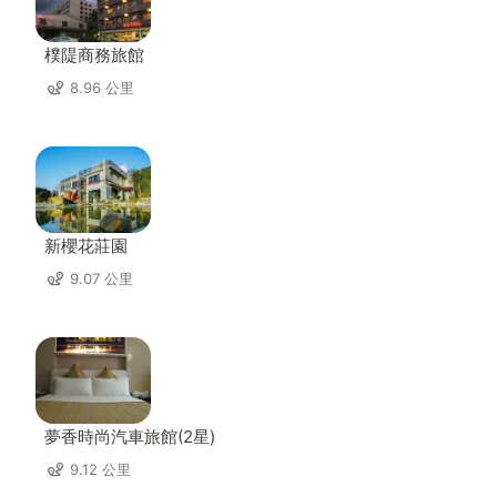
樸隄商務旅館
8.96 公里
新櫻花莊園
9.07 公里
夢香時尚汽車旅館(2星)
9.12 公里