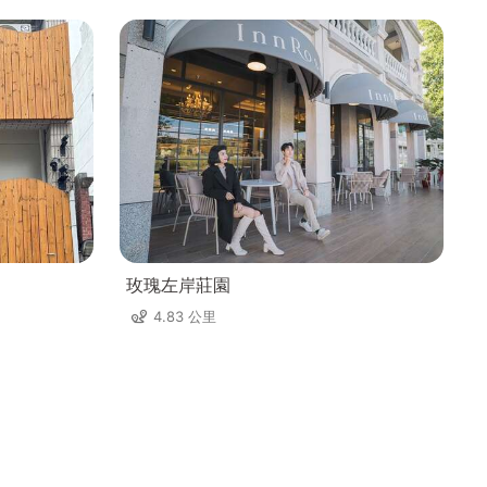
玫瑰左岸莊園
4.83 公里