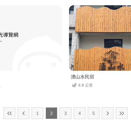
湧山水民宿
里
4.8 公里
1
2
3
4
5