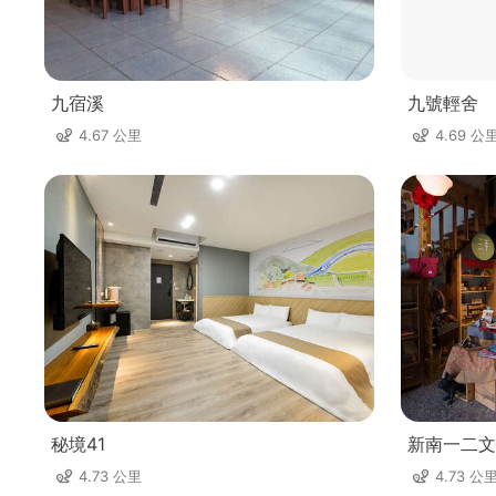
九宿溪
九號輕舍
4.67 公里
4.69 公
秘境41
新南一二文
4.73 公里
4.73 公