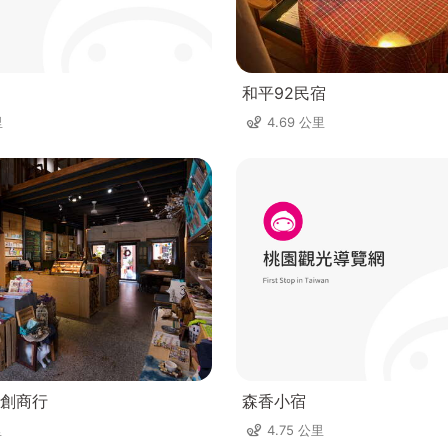
和平92民宿
里
4.69 公里
創商行
森香小宿
里
4.75 公里