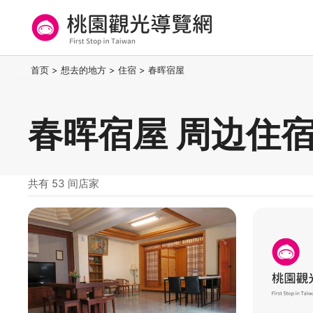
跳
到
主
要
桃园观光导览网
:::
首页
>
想去的地方
>
住宿
>
春晖宿屋
内
容
区
春晖宿屋 周边住
块
共有 53 间店家