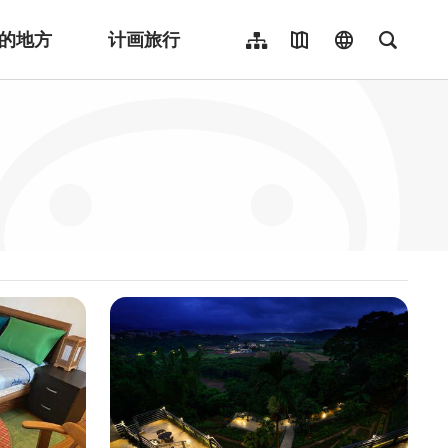
的地方
计画旅行
网站导览
地图导览
language
全文检
繁體中文
English
日本語
한국어
Indonesia
ไทย
Người việt nam