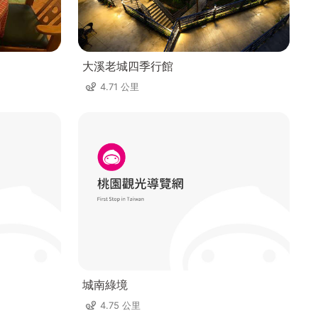
大溪老城四季行館
4.71 公里
城南綠境
4.75 公里