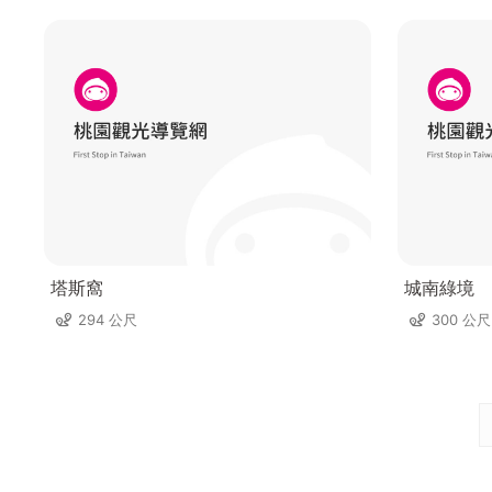
塔斯窩
城南綠境
294 公尺
300 公尺