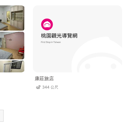
康莊旅店
344 公尺