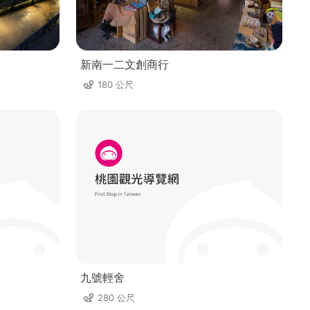
新南一二文創商行
180 公尺
九號輕舍
280 公尺