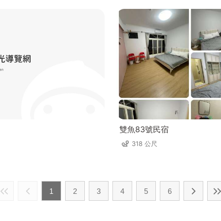
雙魚83號民宿
318 公尺
1
2
3
4
5
6