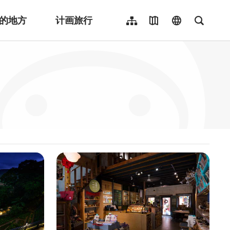
的地方
计画旅行
网站导览
地图导览
language
全文检
繁體中文
English
日本語
한국어
Indonesia
ไทย
Người việt nam