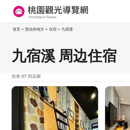
跳
到
主
要
桃园观光导览网
:::
首页
>
想去的地方
>
住宿
>
九宿溪
内
容
区
九宿溪 周边住宿
块
共有 67 间店家