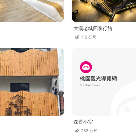
大溪老城四季行館
115 公尺
森香小宿
253 公尺