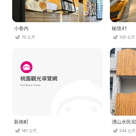
小巷內
秘境41
70 公尺
105 公尺
新南町
湧山水民宿
181 公尺
244 公尺