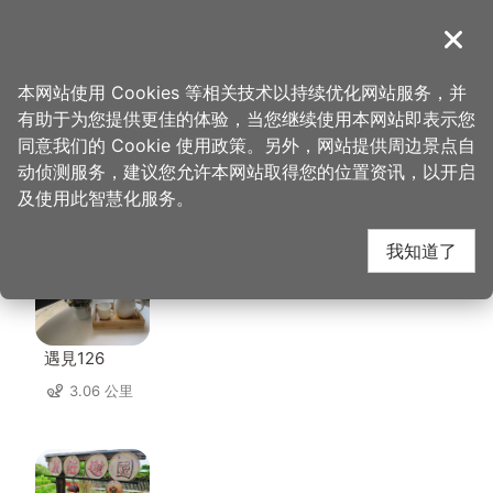
跳
到
導覽
关闭
主
桃园观光导览网
首页
>
想去的地方
>
住宿
>
尞LIAU
要
本网站使用 Cookies 等相关技术以持续优化网站服务，并
内
有助于为您提供更佳的体验，当您继续使用本网站即表示您
容
同意我们的 Cookie 使用政策。另外，网站提供周边景点自
尞LIAU 周边住宿
区
动侦测服务，建议您允许本网站取得您的位置资讯，以开启
块
及使用此智慧化服务。
共有 5 间店家
我知道了
遇見126
3.06 公里