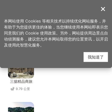
跳
到
導覽
关闭
主
桃园观光导览网
首页
>
想去的地方
>
住宿
>
和乐宾馆
要
本网站使用 Cookies 等相关技术以持续优化网站服务，并
内
有助于为您提供更佳的体验，当您继续使用本网站即表示您
容
同意我们的 Cookie 使用政策。另外，网站提供周边景点自
和乐宾馆 周边住宿
区
动侦测服务，建议您允许本网站取得您的位置资讯，以开启
块
及使用此智慧化服务。
共有 134 间店家
我知道了
三揚精品商旅
9.79 公里