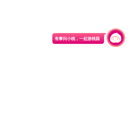
有事问小桃，一起游桃园
330206 桃园市桃园区县府路1号
电话：(03)332-2101#6209
服务时间：週一至週五
上午8:00至12:00 下午13:00至17:00