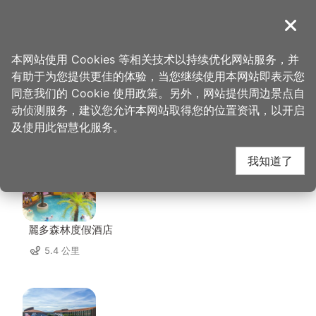
跳
到
導覽
关闭
主
桃园观光导览网
首页
>
想去的地方
>
住宿
>
朴堤商务旅馆
要
本网站使用 Cookies 等相关技术以持续优化网站服务，并
内
有助于为您提供更佳的体验，当您继续使用本网站即表示您
容
同意我们的 Cookie 使用政策。另外，网站提供周边景点自
朴堤商务旅馆 周边住宿
区
动侦测服务，建议您允许本网站取得您的位置资讯，以开启
块
及使用此智慧化服务。
共有 62 间店家
我知道了
麗多森林度假酒店
5.4 公里