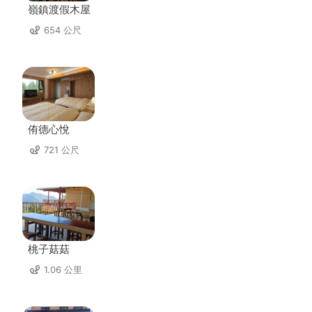
嶺鎮渡假木屋
654 公尺
侑德心悅
721 公尺
桃子菇菇
1.06 公里