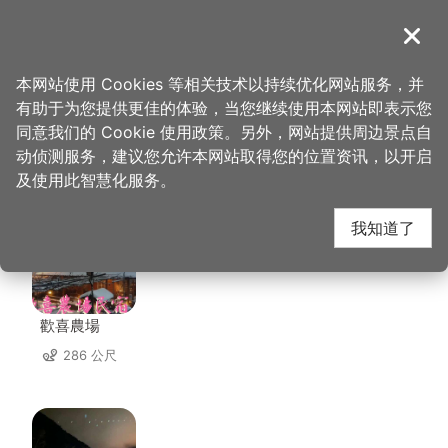
跳
到
導覽
关闭
主
桃园观光导览网
首页
>
想去的地方
>
住宿
>
桃山渡假农场
要
本网站使用 Cookies 等相关技术以持续优化网站服务，并
内
有助于为您提供更佳的体验，当您继续使用本网站即表示您
容
同意我们的 Cookie 使用政策。另外，网站提供周边景点自
桃山渡假农场 周边住宿
区
动侦测服务，建议您允许本网站取得您的位置资讯，以开启
块
及使用此智慧化服务。
共有 47 间店家
我知道了
歡喜農場
286 公尺