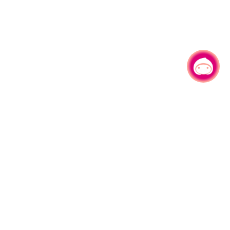
有事问小桃，一起游桃园
330206 桃园市桃园区县府路1号
电话：(03)332-2101#6209
服务时间：週一至週五
上午8:00至12:00 下午13:00至17:00