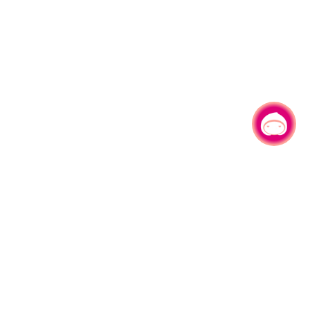
有事问小桃，一起游桃园
330206 桃园市桃园区县府路1号
电话：(03)332-2101#6209