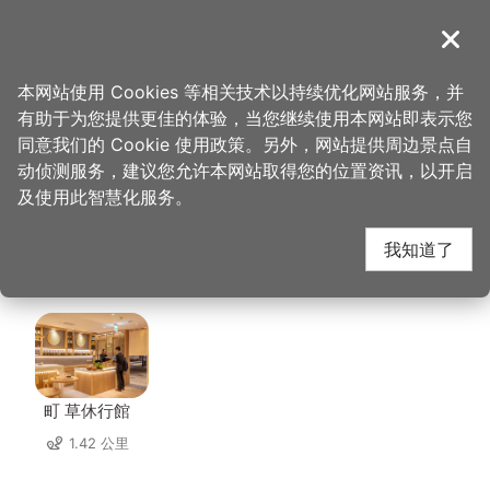
跳
到
導覽
关闭
主
桃园观光导览网
首页
>
想去的地方
>
住宿
>
桃园国际机场凯悦酒店(5星)
要
本网站使用 Cookies 等相关技术以持续优化网站服务，并
内
有助于为您提供更佳的体验，当您继续使用本网站即表示您
容
桃园国际机场凯悦酒店
同意我们的 Cookie 使用政策。另外，网站提供周边景点自
区
动侦测服务，建议您允许本网站取得您的位置资讯，以开启
块
及使用此智慧化服务。
(5星) 周边住宿
我知道了
共有 45 间店家
町 草休行館
1.42 公里