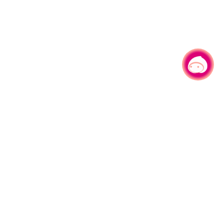
有事问小桃，一起游桃园
|
330206 桃园市桃园区县府路1号
电话：(03)332-2101#6209
服务时间：週一至週五
上午8:00至12:00 下午13:00至17:00