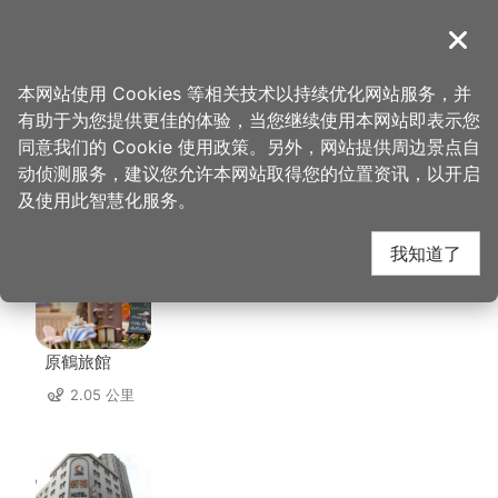
跳
到
導覽
关闭
主
桃园观光导览网
首页
>
想去的地方
>
住宿
>
尊爵大饭店
要
本网站使用 Cookies 等相关技术以持续优化网站服务，并
内
有助于为您提供更佳的体验，当您继续使用本网站即表示您
容
同意我们的 Cookie 使用政策。另外，网站提供周边景点自
尊爵大饭店 周边住宿
区
动侦测服务，建议您允许本网站取得您的位置资讯，以开启
块
及使用此智慧化服务。
共有 96 间店家
我知道了
原鶴旅館
2.05 公里