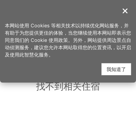
跳
到
導覽
关闭
主
桃园观光导览网
首页
>
想去的地方
>
住宿
>
尊爵大饭店
要
本网站使用 Cookies 等相关技术以持续优化网站服务，并
内
有助于为您提供更佳的体验，当您继续使用本网站即表示您
容
同意我们的 Cookie 使用政策。另外，网站提供周边景点自
尊爵大饭店 周边住宿
区
动侦测服务，建议您允许本网站取得您的位置资讯，以开启
块
及使用此智慧化服务。
共有 96 间店家
我知道了
找不到相关住宿