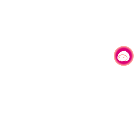
有事问小桃，一起游桃园
|
330206 桃园市桃园区县府路1号
电话：(03)332-2101#6209