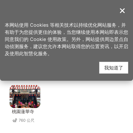
跳
到
導覽
关闭
主
桃园观光导览网
首页
>
想去的地方
>
住宿
>
绿的旅馆(3星)
要
本网站使用 Cookies 等相关技术以持续优化网站服务，并
内
有助于为您提供更佳的体验，当您继续使用本网站即表示您
容
绿的旅馆(3星) 周边景
同意我们的 Cookie 使用政策。另外，网站提供周边景点自
区
动侦测服务，建议您允许本网站取得您的位置资讯，以开启
块
及使用此智慧化服务。
点
我知道了
共有 122 处景点
桃園蓮華寺
760 公尺