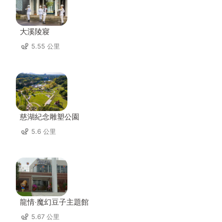
大溪陵寢
5.55 公里
慈湖紀念雕塑公園
5.6 公里
龍情‧魔幻豆子主題館
5.67 公里