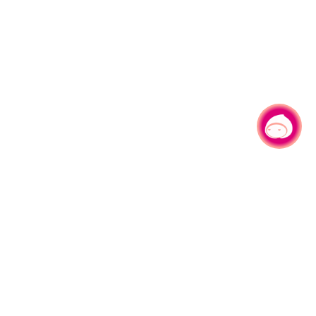
有事问小桃，一起游桃园
|
330206 桃园市桃园区县府路1号
电话：(03)332-2101#6209