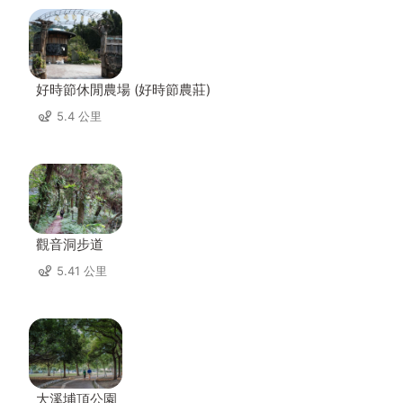
好時節休閒農場 (好時節農莊)
5.4 公里
觀音洞步道
5.41 公里
大溪埔頂公園