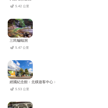
5.42 公里
三民蝙蝠洞
5.47 公里
經國紀念館﹙北橫遊客中心﹚
5.53 公里