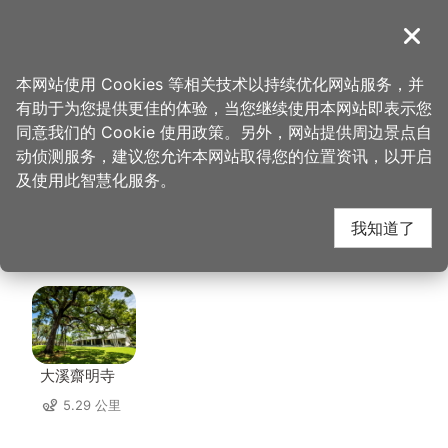
跳
到
導覽
关闭
主
桃园观光导览网
首页
>
想去的地方
>
住宿
>
桃园大溪笠复威斯汀度假酒店
要
本网站使用 Cookies 等相关技术以持续优化网站服务，并
内
有助于为您提供更佳的体验，当您继续使用本网站即表示您
容
桃园大溪笠复威斯汀度
同意我们的 Cookie 使用政策。另外，网站提供周边景点自
区
动侦测服务，建议您允许本网站取得您的位置资讯，以开启
块
及使用此智慧化服务。
假酒店 周边景点
我知道了
共有 99 处景点
大溪齋明寺
5.29 公里