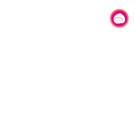
有事问小桃，一起游桃园
|
330206 桃园市桃园区县府路1号
电话：(03)332-2101#6209
服务时间：週一至週五
上午8:00至12:00 下午13:00至17:00
网站导览