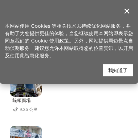
跳
到
導覽
关闭
主
桃园观光导览网
首页
>
想去的地方
>
住宿
>
华夏国际饭店
要
本网站使用 Cookies 等相关技术以持续优化网站服务，并
内
有助于为您提供更佳的体验，当您继续使用本网站即表示您
容
同意我们的 Cookie 使用政策。另外，网站提供周边景点自
华夏国际饭店 周边景点
区
动侦测服务，建议您允许本网站取得您的位置资讯，以开启
块
及使用此智慧化服务。
共有 69 处景点
我知道了
統領廣場
9.35 公里