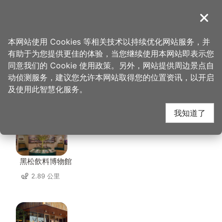
跳
到
導覽
关闭
主
桃园观光导览网
首页
>
想去的地方
>
住宿
>
美堤时尚旅店
要
本网站使用 Cookies 等相关技术以持续优化网站服务，并
内
有助于为您提供更佳的体验，当您继续使用本网站即表示您
容
同意我们的 Cookie 使用政策。另外，网站提供周边景点自
美堤时尚旅店 周边景点
区
动侦测服务，建议您允许本网站取得您的位置资讯，以开启
块
及使用此智慧化服务。
共有 140 处景点
我知道了
黑松飲料博物館
2.89 公里