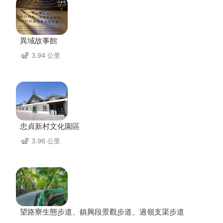
異域故事館
3.94 公里
忠貞新村文化園區
3.96 公里
望路寮生態步道、鎮興段景觀步道、過嶺支渠步道