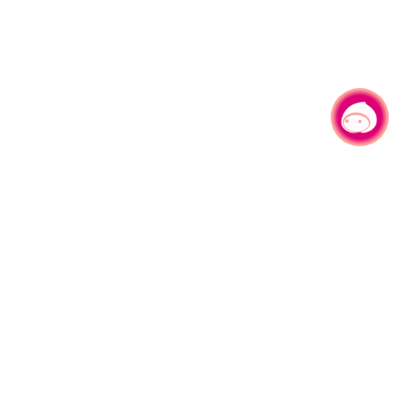
有事问小桃，一起游桃园
330206 桃园市桃园区县府路1号
电话：(03)332-2101#6209
服务时间：週一至週五
上午8:00至12:00 下午13:00至17:00