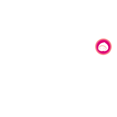
有事问小桃，一起游桃园
330206 桃园市桃园区县府路1号
电话：(03)332-2101#6209