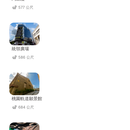
577 公尺
統領廣場
586 公尺
桃園軌道願景館
684 公尺