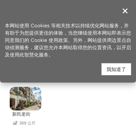
跳
到
導覽
关闭
主
桃园观光导览网
首页
>
想去的地方
>
住宿
>
沃客商旅-桃园馆
要
本网站使用 Cookies 等相关技术以持续优化网站服务，并
内
有助于为您提供更佳的体验，当您继续使用本网站即表示您
容
沃客商旅-桃园馆 周边
同意我们的 Cookie 使用政策。另外，网站提供周边景点自
区
动侦测服务，建议您允许本网站取得您的位置资讯，以开启
块
及使用此智慧化服务。
景点
我知道了
共有 101 处景点
新民老街
369 公尺