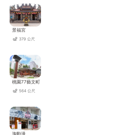
景福宮
379 公尺
桃園77藝文町
564 公尺
淘動漫