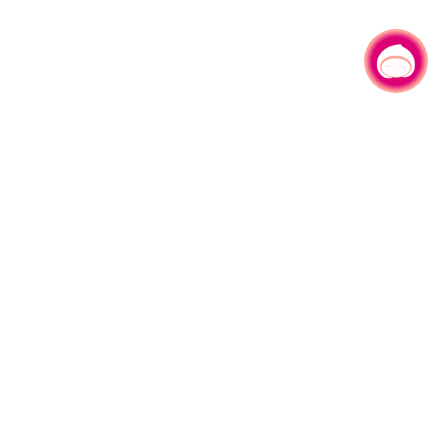
有事问小桃，一起游桃园
330206 桃园市桃园区县府路1号
电话：(03)332-2101#6209
服务时间：週一至週五
上午8:00至12:00 下午13:00至17:00
网站导览