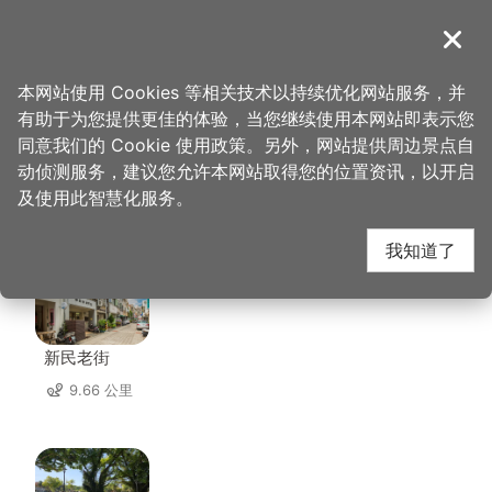
跳
到
導覽
关闭
主
桃园观光导览网
首页
>
想去的地方
>
住宿
>
爱时租旅馆
要
本网站使用 Cookies 等相关技术以持续优化网站服务，并
内
有助于为您提供更佳的体验，当您继续使用本网站即表示您
容
同意我们的 Cookie 使用政策。另外，网站提供周边景点自
爱时租旅馆 周边景点
区
动侦测服务，建议您允许本网站取得您的位置资讯，以开启
块
及使用此智慧化服务。
共有 117 处景点
我知道了
新民老街
9.66 公里