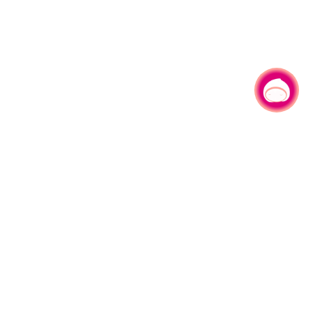
有事问小桃，一起游桃园
|
330206 桃园市桃园区县府路1号
电话：(03)332-2101#6209
服务时间：週一至週五
上午8:00至12:00 下午13:00至17:00