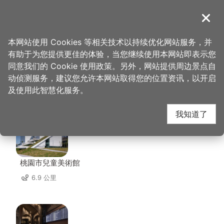
跳
到
導覽
关闭
主
桃园观光导览网
首页
>
想去的地方
>
住宿
>
凯富旅馆
要
本网站使用 Cookies 等相关技术以持续优化网站服务，并
内
有助于为您提供更佳的体验，当您继续使用本网站即表示您
容
同意我们的 Cookie 使用政策。另外，网站提供周边景点自
凯富旅馆 周边景点
区
动侦测服务，建议您允许本网站取得您的位置资讯，以开启
块
及使用此智慧化服务。
共有 137 处景点
我知道了
桃園市兒童美術館
6.9 公里