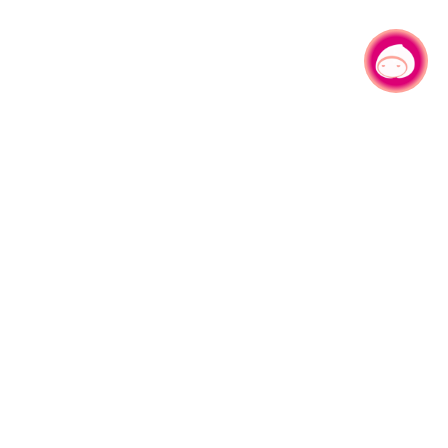
有事问小桃，一起游桃园
|
330206 桃园市桃园区县府路1号
电话：(03)332-2101#6209
服务时间：週一至週五
上午8:00至12:00 下午13:00至17:00
网站导览