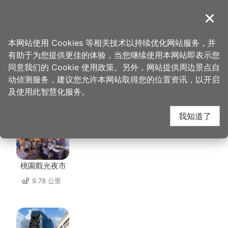
跳
到
導覽
关闭
主
桃园观光导览网
首页
>
想去的地方
>
住宿
>
中兴商旅
要
本网站使用 Cookies 等相关技术以持续优化网站服务，并
内
有助于为您提供更佳的体验，当您继续使用本网站即表示您
容
同意我们的 Cookie 使用政策。另外，网站提供周边景点自
中兴商旅 周边景点
区
动侦测服务，建议您允许本网站取得您的位置资讯，以开启
块
及使用此智慧化服务。
共有 117 处景点
我知道了
桃園觀光夜市
9.78 公里