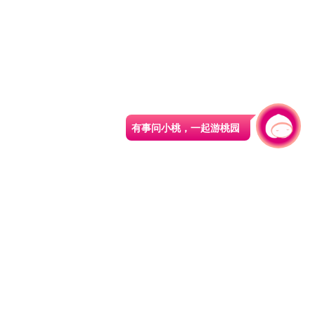
有事问小桃，一起游桃园
330206 桃园市桃园区县府路1号
电话：(03)332-2101#6209