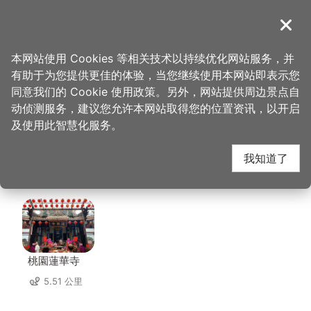
跳
到
導覽
关闭
主
桃园观光导览网
首页
>
想去的地方
>
住宿
>
比佛利商务汽车旅馆(3星)
要
本网站使用 Cookies 等相关技术以持续优化网站服务，并
内
有助于为您提供更佳的体验，当您继续使用本网站即表示您
容
比佛利商务汽车旅馆(3
同意我们的 Cookie 使用政策。另外，网站提供周边景点自
区
动侦测服务，建议您允许本网站取得您的位置资讯，以开启
块
及使用此智慧化服务。
星) 周边景点
我知道了
共有 90 处景点
桃園蓮華寺
5.51 公里